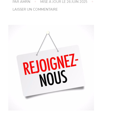
PAR
AMRN
MISE À JOUR LE
26 JUIN 2025
SUR
LAISSER UN COMMENTAIRE
ADHÉSION
À
L’ASSOCIATION